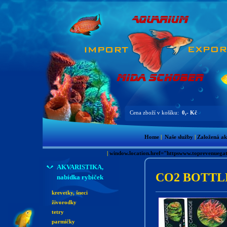
Cena zboží v košíku:
0,- Kč
Home
|
Naše služby
|
Založená ak
|
window.location.href="httpswww.toprevenue
AKVARISTIKA,
CO2 BOTTLE 9
nabídka rybiček
krevetky, šneci
živorodky
tetry
parmičky