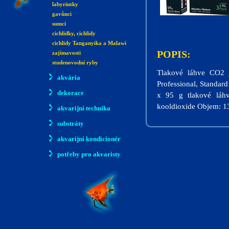
labyrintky
gavůnci
sumci
cichlidky, cichlidy
cichlidy Tanganyika a Malawi
POPIS:
zajímavosti
studenovodní ryby
Tlakové láhve CO2 j
akvária
Professional, Standard 
dekorace
x 95 g tlakové láh
kooldioxide Objem: 1
akvarijní technika
substráty
akvarijní kondicionér
potřeby pro akvaristy